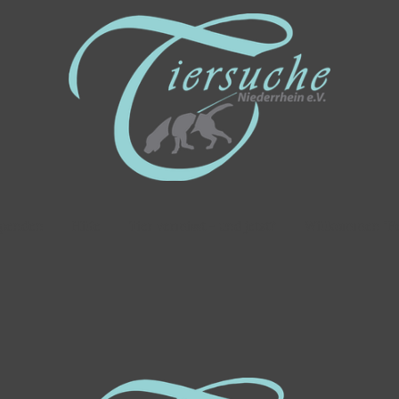
penden
Hilfe
Tier vermisst - und jetzt?
Willkommen "Fe